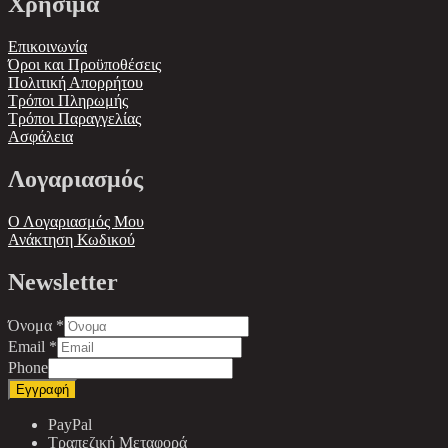
Χρήσιμα
Επικοινωνία
Όροι και Προϋποθέσεις
Πολιτική Απορρήτου
Τρόποι Πληρωμής
Τρόποι Παραγγελίας
Ασφάλεια
Λογαριασμός
Ο Λογαριασμός Μου
Ανάκτηση Κωδικού
Newsletter
Όνομα
*
Email
*
Phone
Εγγραφή
PayPal
Τραπεζική Μεταφορά