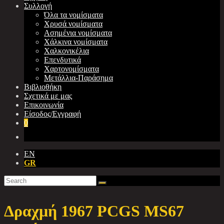
Συλλογή
Όλα τα νομίσματα
Χρυσά νομίσματα
Ασημένια νομίσματα
Χάλκινα νομίσματα
Χαλκονικέλια
Επενδυτικά
Χαρτονομίσματα
Μετάλλια-Παράσημα
Βιβλιοθήκη
Σχετικά με μας
Επικοινωνία
Είσοδος/Εγγραφή
0
EN
GR
Δραχμή 1967 PCGS MS67