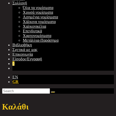
Συλλογή
Όλα τα νομίσματα
Χρυσά νομίσματα
Ασημένια νομίσματα
Χάλκινα νομίσματα
Χαλκονικέλια
Επενδυτικά
Χαρτονομίσματα
Μετάλλια-Παράσημα
Βιβλιοθήκη
Σχετικά με μας
Επικοινωνία
Είσοδος/Εγγραφή
0
EN
GR
Καλάθι