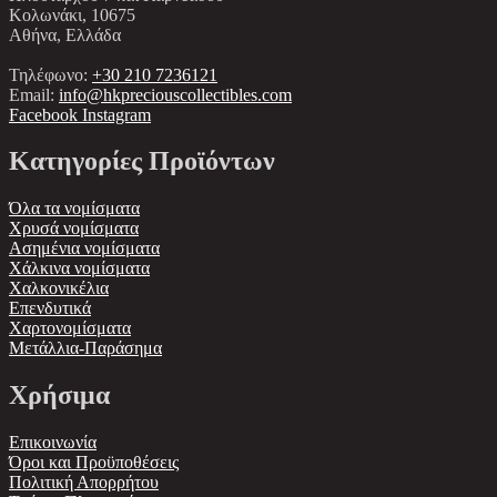
Κολωνάκι, 10675
Αθήνα, Ελλάδα
Τηλέφωνο:
+30 210 7236121
Email:
info@hkpreciouscollectibles.com
Facebook
Instagram
Κατηγορίες Προϊόντων
Όλα τα νομίσματα
Χρυσά νομίσματα
Ασημένια νομίσματα
Χάλκινα νομίσματα
Χαλκονικέλια
Επενδυτικά
Χαρτονομίσματα
Μετάλλια-Παράσημα
Χρήσιμα
Επικοινωνία
Όροι και Προϋποθέσεις
Πολιτική Απορρήτου